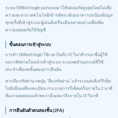
ระบบ 188bet login ออกแบบมาให้ปลอดภัยสูงสุดโดยไม่เสีย
ความสะดวก เทคโนโลยีเข้ารหัสระดับธนาคารปกป้องข้อมูล
ทุกครั้งที่เข้าสู่ระบบ ผู้เล่นมีเครื่องมือหลายอย่างเพื่อเพิ่ม
ความปลอดภัยให้บัญชี
ขั้นตอนการเข้าสู่ระบบ
การทำ 188bet login ใช้เวลาไม่ถึง 10 วินาที กรอกชื่อผู้ใช้
และรหัสผ่านในหน้าเข้าสู่ระบบ ระบบจดจำอุปกรณ์ที่ใช้
ประจำเพื่อลดขั้นตอนการยืนยัน
หากลืมรหัสผ่าน กดปุ่ม "ลืมรหัสผ่าน" แล้วระบบส่งลิงก์รีเซ็ต
ไปยังอีเมลที่ลงทะเบียน กระบวนการรีเซ็ตเสร็จภายใน 2 นาที
ทีมงานทดสอบแล้วพบว่าอีเมลมาถึงภายใน 15 วินาที
การยืนยันตัวตนสองชั้น (2FA)