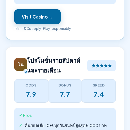
Visit Casino →
18+ · T&Cs apply · Play responsibly
โปรโมชั่นรายสัปดาห์
โน
★★★★★
และรายเดือน
2
ODDS
BONUS
SPEED
7.9
7.7
7.4
✓ Pros
คืนยอดเสีย 10% ทุกวันจันทร์ สูงสุด 5,000 บาท