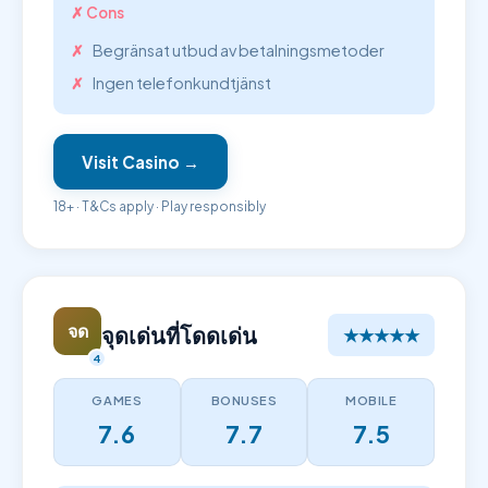
✗ Cons
Begränsat utbud av betalningsmetoder
Ingen telefonkundtjänst
Visit Casino →
18+ · T&Cs apply · Play responsibly
จด
จุดเด่นที่โดดเด่น
★★★★★
4
GAMES
BONUSES
MOBILE
7.6
7.7
7.5