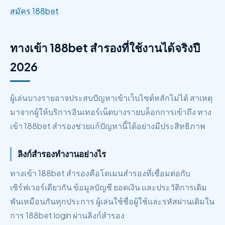
สมัคร 188bet
ทางเข้า 188bet สํารองที่ใช้งานได้จริงปี
2026
ผู้เล่นบางรายอาจประสบปัญหาเข้าเว็บไซต์หลักไม่ได้ สาเหตุ
มาจากผู้ให้บริการอินเทอร์เน็ตบางรายบล็อกการเข้าถึง ทาง
เข้า 188bet สํารองช่วยแก้ปัญหานี้ได้อย่างมีประสิทธิภาพ
ลิงก์สำรองทำงานอย่างไร
ทางเข้า 188bet สํารองคือโดเมนสำรองที่เชื่อมต่อกับ
เซิร์ฟเวอร์เดียวกัน ข้อมูลบัญชี ยอดเงิน และประวัติการเดิม
พันเหมือนกันทุกประการ ผู้เล่นใช้ชื่อผู้ใช้และรหัสผ่านเดิมใน
การ 188bet login ผ่านลิงก์สำรอง