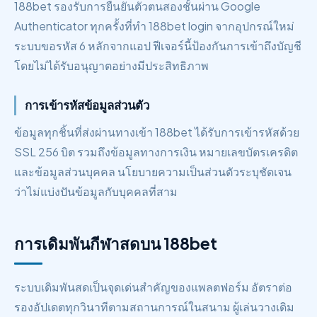
188bet รองรับการยืนยันตัวตนสองชั้นผ่าน Google
Authenticator ทุกครั้งที่ทำ 188bet login จากอุปกรณ์ใหม่
ระบบขอรหัส 6 หลักจากแอป ฟีเจอร์นี้ป้องกันการเข้าถึงบัญชี
โดยไม่ได้รับอนุญาตอย่างมีประสิทธิภาพ
การเข้ารหัสข้อมูลส่วนตัว
ข้อมูลทุกชิ้นที่ส่งผ่านทางเข้า 188bet ได้รับการเข้ารหัสด้วย
SSL 256 บิต รวมถึงข้อมูลทางการเงิน หมายเลขบัตรเครดิต
และข้อมูลส่วนบุคคล นโยบายความเป็นส่วนตัวระบุชัดเจน
ว่าไม่แบ่งปันข้อมูลกับบุคคลที่สาม
การเดิมพันกีฬาสดบน 188bet
ระบบเดิมพันสดเป็นจุดเด่นสำคัญของแพลตฟอร์ม อัตราต่อ
รองอัปเดตทุกวินาทีตามสถานการณ์ในสนาม ผู้เล่นวางเดิม