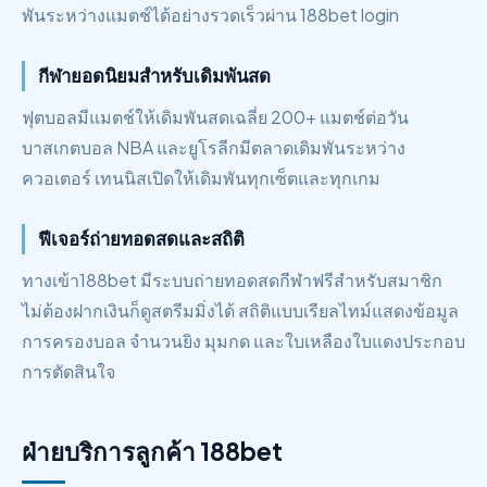
พันระหว่างแมตช์ได้อย่างรวดเร็วผ่าน 188bet login
กีฬายอดนิยมสำหรับเดิมพันสด
ฟุตบอลมีแมตช์ให้เดิมพันสดเฉลี่ย 200+ แมตช์ต่อวัน
บาสเกตบอล NBA และยูโรลีกมีตลาดเดิมพันระหว่าง
ควอเตอร์ เทนนิสเปิดให้เดิมพันทุกเซ็ตและทุกเกม
ฟีเจอร์ถ่ายทอดสดและสถิติ
ทางเข้า188bet มีระบบถ่ายทอดสดกีฬาฟรีสำหรับสมาชิก
ไม่ต้องฝากเงินก็ดูสตรีมมิ่งได้ สถิติแบบเรียลไทม์แสดงข้อมูล
การครองบอล จำนวนยิง มุมกด และใบเหลืองใบแดงประกอบ
การตัดสินใจ
ฝ่ายบริการลูกค้า 188bet