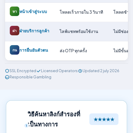
หน้าเข้าสู่ระบบ
หา
โหลดเร็วภายใน 3 วินาที
โหลดช้าผิ
ฝ่ายบริการลูกค้า
ฝา
ไลฟ์แชทพร้อมใช้งาน
ไม่มีช่องท
การยืนยันตัวตน
กน
ส่ง OTP ทุกครั้ง
ไม่มีขั้นตอ
SSL Encrypted
Licensed Operators
Updated 2 july 2026
Responsible Gambling
18+
วิธีค้นหาลิงก์สำรองที่
วธ
★★★★★
เป็นทางการ
1