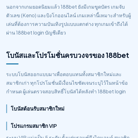
นอกจากเกมยอดนิยมแล้ว 188bet ยังมีเกมขูดบัตร เกมจับ
ตัวเลข (Keno) และบิงโกออนไลน์ เกมเหล่านี้เหมาะสำหรับผู้
เล่นที่ต้องการความบันเทิงรูปแบบแตกต่าง ทุกเกมเข้าถึงได้
ผ่าน 188bet login บัญชีเดียว
โบนัสและโปรโมชั่นครบวงจรของ 188bet
ระบบโบนัสออกแบบมาเพื่อตอบแทนทั้งสมาชิกใหม่และ
สมาชิกเก่า ทุกโปรโมชั่นมีเงื่อนไขชัดเจนระบุไว้ในหน้าข้อ
กำหนด ผู้เล่นตรวจสอบสิทธิ์โบนัสได้หลังทำ 188bet login
โบนัสต้อนรับสมาชิกใหม่
โปรแกรมสมาชิก VIP
ระบบ VIP แบ่งเป็น 5 ระดับ ตั้งแต่บรอนซ์ถึงไดมอนด์ สมาชิก