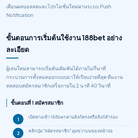
เตือนผลบอลสดและโปรโมชั่นใหม่ผ่านระบบ Push
Notification
ขั้นตอนการเริ่มต้นใช้งาน 188bet อย่าง
ละเอียด
ผู้เล่นใหม่สามารถเริ่มต้นเดิมพันได้ภายไม่กี่นาที
กระบวนการทั้งหมดออกแบบมาให้เรียบง่ายที่สุด ทีมงาน
ทดสอบสมัครสมาชิกเสร็จภายใน 2 นาที 40 วินาที
ขั้นตอนที่ 1 สมัครสมาชิก
เปิดทางเข้า 188bet ผ่านลิงก์ตรงหรือลิงก์สำรอง
คลิกปุ่ม "สมัครสมาชิก" มุมขวาบนของหน้าจอ