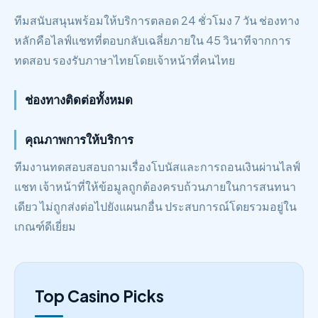
ทีมสนับสนุนพร้อมให้บริการตลอด 24 ชั่วโมง 7 วัน ช่องทาง
หลักคือไลฟ์แชทที่ตอบกลับเฉลี่ยภายใน 45 วินาทีจากการ
ทดสอบ รองรับภาษาไทยโดยเจ้าหน้าที่คนไทย
ช่องทางติดต่อทั้งหมด
คุณภาพการให้บริการ
ทีมงานทดสอบสอบถามเรื่องโบนัสและการถอนเงินผ่านไลฟ์
แชท เจ้าหน้าที่ให้ข้อมูลถูกต้องครบถ้วนภายในการสนทนา
เดียว ไม่ถูกส่งต่อไปยังแผนกอื่น ประสบการณ์โดยรวมอยู่ใน
เกณฑ์ดีเยี่ยม
Top Casino Picks